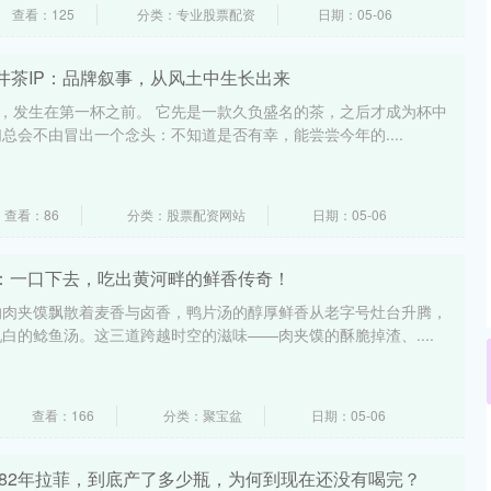
查看：125
分类：专业股票配资
日期：05-06
 龙井茶IP：品牌叙事，从风土中生长出来
识，发生在第一杯之前。 它先是一款久负盛名的茶，之后才成为杯中
总会不由冒出一个念头：不知道是否有幸，能尝尝今年的....
查看：86
分类：股票配资网站
日期：05-06
绝：一口下去，吃出黄河畔的鲜香传奇！
的肉夹馍飘散着麦香与卤香，鸭片汤的醇厚鲜香从老字号灶台升腾，
白的鲶鱼汤。这三道跨越时空的滋味——肉夹馍的酥脆掉渣、....
查看：166
分类：聚宝盆
日期：05-06
的82年拉菲，到底产了多少瓶，为何到现在还没有喝完？