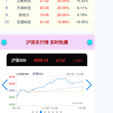
7
正帆科技
57.42
20.00%
15.32%
8
天禄科技
63.36
20.00%
6.11%
9
智动力
15.06
20.00%
5.78%
10
浩通科技
21.49
19.99%
16.93%
沪深京行情 实时轮播
北证50
1119.46
创
25.97
2.38%