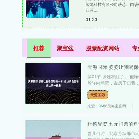
智能科技有限公司获悉，由该
江苏....
01-20
推荐
聚宝盆
股票配资网站
专
天源国际 婆婆让我喝保
第01节 张建林醒了。 
脸转向墙壁，说房子归我，车
天源国际
来源：9688策略宝官网
杜德配资 五元门票的辉
曾几何时，北京月坛邮市5