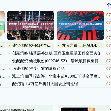
07
07
07
07
盛宝优配 较强冷空气明起登场 新一轮雨雪天气将自西向东影响我
方圆之道 四环AUDI共耀，E5 Sportback真我非壳
07
创赢策略 强基层补短板 医疗卫生强基工程全面实施
07
爱配配资 仙坛股份(002746.SZ)：诸城项目截至目前已
07
一
恒盛优配 推荐可靠的葛根产品
07
形
涨上策 四季报点评：华宝中证A500ETF基金季度涨幅1.4
07
中
配资猫 1.4万亿斤折射大国农业韧性强
07
24年净利润同比增长