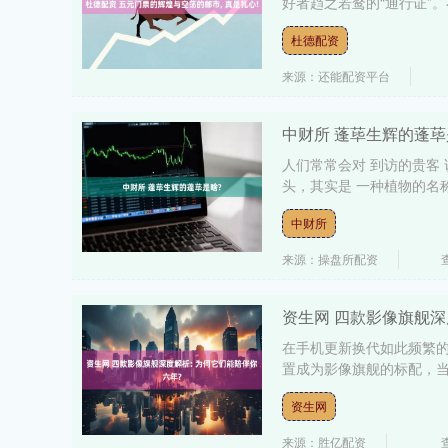
好者趋之若鹜的“通行证”。
杜德配资
来源：还能配资平台
中财所 蓬荜生辉的蓬荜
人们常常会对 到访的贵客 
头，其实是 一种植物的名称，
中财所
深证成指
14144.20
.15
1.47%
258.49
1
来源：操盘所配资
资生网 四款影像旗舰深
在手机更新换代如此频繁的
置成为影像旗舰的标配，当
资生网
来源：胜亿配资