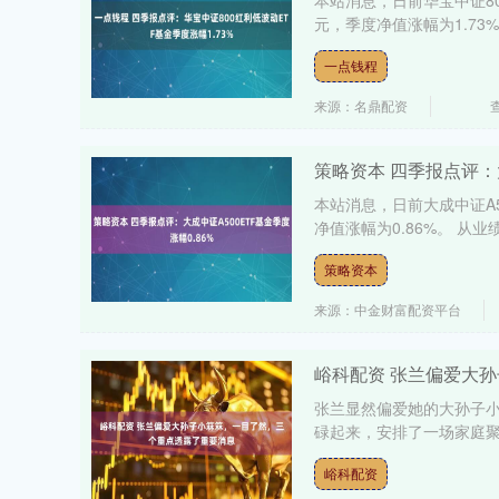
本站消息，日前华宝中证80
元，季度净值涨幅为1.73%
一点钱程
来源：名鼎配资
策略资本 四季报点评：大
本站消息，日前大成中证A5
净值涨幅为0.86%。 从业绩
策略资本
来源：中金财富配资平台
峪科配资 张兰偏爱大
张兰显然偏爱她的大孙子
碌起来，安排了一场家庭聚
峪科配资