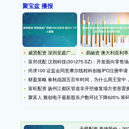
聚宝盆 播报
威贤配资 深圳皇庭广场超30亿元起拍 超过4.7万人围观
易融资 澳大利亚利率政策U型转向之际 央行判断经济前景发生实
富邦优配 汉朔科技(301275.SZ)：开发面向零售场景的
尚求100 证监会同意摩尔线程科创板IPO注册申请
财盈策略 春秋战国五百年时间，为什么周王室中，始终没能出现
富旺配资 扬州江都区管道非开挖修复塌方变形置换，雨污管道隐
聚富人 雅创电子最新股东户数环比下降625% 筹码趋向集
天载配资 泰德股份：20