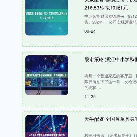
216.53% 拟10派1元
中证智能财讯泰德股份（83127
告。2024年，公司实现营业总收
09-24
股市策略 浙江中小学秋
衢州一个普通家庭的客厅里，
陈双清拍下了这一幕，发给记
的现状....
11-25
天牛配资 全国首单具身
科技日报讯 （记者马爱平）1