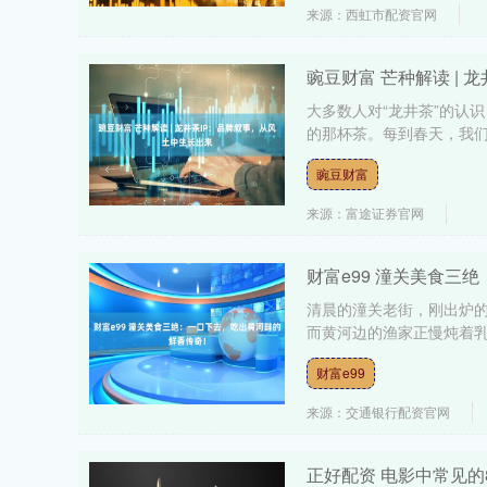
来源：西虹市配资官网
豌豆财富 芒种解读 |
大多数人对“龙井茶”的认
的那杯茶。每到春天，我们
豌豆财富
来源：富途证券官网
财富e99 潼关美食三
清晨的潼关老街，刚出炉
而黄河边的渔家正慢炖着乳
财富e99
来源：交通银行配资官网
正好配资 电影中常见