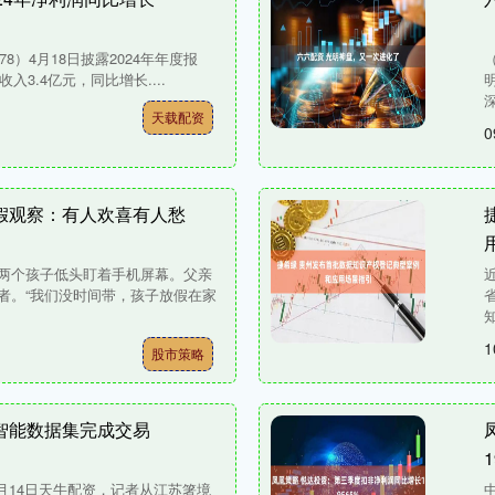
8）4月18日披露2024年年度报
入3.4亿元，同比增长....
深
天载配资
0
假观察：有人欢喜有人愁
两个孩子低头盯着手机屏幕。父亲
者。“我们没时间带，孩子放假在家
知
1
股市策略
智能数据集完成交易
1
月14日天牛配资，记者从江苏箸境