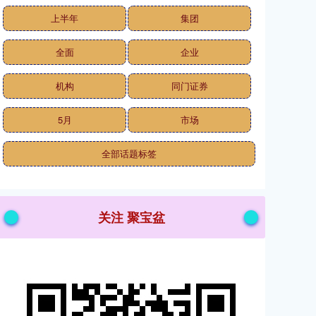
上半年
集团
全面
企业
机构
同门证券
5月
市场
全部话题标签
关注 聚宝盆