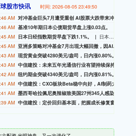
全球股市快讯
时间:
2026-08-05 23:49:51
:46 AM
对冲基金巨头7月遭受重创 AI股票大跌带来冲击
受AI
:46 AM
基准10年期日本公债期货早盘上涨0.03点。
基准10
:45 AM
日本日经指数期货早盘下跌1.1%。
日本日经指数期货早盘下跌1.1%。
:45 AM
亚洲多策略对冲基金7月出现大幅回撤，因AI概念股遭遇猛烈抛售
据接
:43 AM
现货黄金突破4280美元/盎司，日内涨0.80%。
现货黄
:43 AM
中信建投：未来五年光通信行业有望持续保持高增长态势
中信
:42 AM
纽约期金突破4340美元/盎司，日内涨0.81%。
纽约期
:41 AM
中信建投：CXO板块Beta稳中向好，AI制药大有可为
中信
:41 AM
墨西哥哈拉佩尼奥辣椒致美国27州345人感染沙门氏菌
美国疾
:39 AM
中信建投：定价回归基本面，把握成长修复窗口
中信
六六配资 光明神盘，又一次进化了