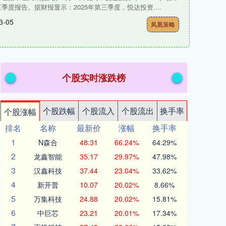
三季度报告。据财报显示：2025年第三季度，悦达投资....
3-05
凤凰策略
个股实时涨跌榜
个股跌幅
个股流入
个股流出
换手率
个股涨幅
排名
名称
最新价
涨幅
换手率
1
N森合
48.31
66.24%
64.29%
2
龙鑫智能
35.17
29.97%
47.98%
3
汉鑫科技
37.44
23.04%
33.62%
4
新开普
10.07
20.02%
8.66%
5
万集科技
24.88
20.02%
15.81%
6
中巨芯
23.21
20.01%
17.34%