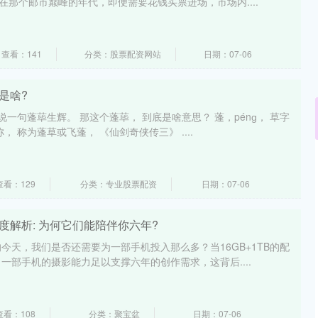
在那个邮市巅峰的年代，即便需要花钱买票进场，市场内....
查看：141
分类：股票配资网站
日期：07-06
是啥?
说一句蓬荜生辉。 那这个蓬荜， 到底是啥意思？ 蓬，pénɡ， 草字
 称为蓬草或飞蓬， 《仙剑奇侠传三》 ....
沪深300
4658.15
.86%
57.22
1.24%
查看：129
分类：专业股票配资
日期：07-06
度解析: 为何它们能陪伴你六年?
今天，我们是否还需要为一部手机投入那么多？当16GB+1TB的配
一部手机的摄影能力足以支撑六年的创作需求，这背后....
查看：108
分类：聚宝盆
日期：07-06