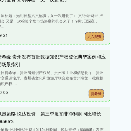
（原标题：光明神盘六六配资，又一次进化了） 文/乐居财经 严
明会 又是一次检验个盘市场热度的机会来了！ 9月5日深夜，
....
9-21
六六配资
捷希缘 贵州发布首批数据知识产权登记典型案例和应
用场景指引
近日捷希缘，贵州省知识产权局、贵州省工业和信息化厅、贵州
省交通运输厅、贵州省文化和旅游厅联合发布贵州省第一批数据
识产权....
0-05
捷希缘
凤凰策略 悦达投资：第三季度扣非净利润同比增长
9565%
中证报中证网讯(王珞)10月24日晚间，悦达投资（600805）发布