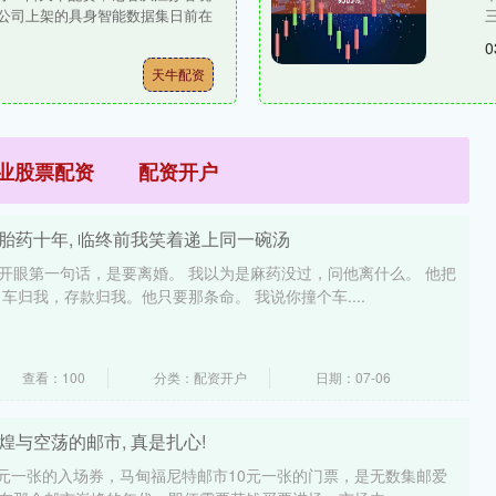
公司上架的具身智能数据集日前在
0
天牛配资
业股票配资
配资开户
胎药十年, 临终前我笑着递上同一碗汤
他睁开眼第一句话，是要离婚。 我以为是麻药没过，问他离什么。 他把
归我，存款归我。他只要那条命。 我说你撞个车....
查看：100
分类：配资开户
日期：07-06
煌与空荡的邮市, 真是扎心!
元一张的入场券，马甸福尼特邮市10元一张的门票，是无数集邮爱